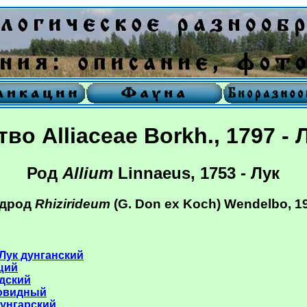
во Alliaceae Borkh., 1797 -
Род
Allium
Linnaeus, 1753 - Лук
дрод
Rhizirideum
(G. Don ex Koch) Wendelbo, 1
- Лук дунганский
ащий
ндский
ровидный
жунгарский