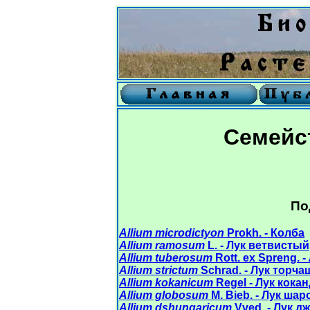
Семейст
По
Allium microdictyon
Prokh. - Колба
Allium ramosum
L. - Лук ветвистый
Allium tuberosum
Rott. ex Spreng. 
Allium strictum
Schrad. - Лук торч
Allium kokanicum
Regel - Лук кока
Allium globosum
M. Bieb. - Лук ша
Allium dshungaricum
Vved. - Лук д