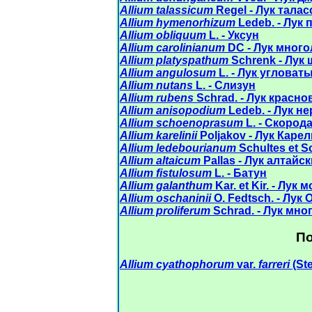
Allium talassicum
Regel - Лук талас
Allium hymenorhizum
Ledeb. - Лук
Allium obliquum
L. - Уксун
Allium carolinianum
DC - Лук мног
Allium platyspathum
Schrenk - Лук
Allium angulosum
L. - Лук угловат
Allium nutans
L. - Слизун
Allium rubens
Schrad. - Лук красн
Allium anisopodium
Ledeb. - Лук н
Allium schoenoprasum
L. - Скород
Allium karelinii
Poljakov - Лук Каре
Allium ledebourianum
Schultes et S
Allium altaicum
Pallas - Лук алтайс
Allium fistulosum
L. - Батун
Allium galanthum
Kar. et Kir. - Лу
Allium oschaninii
O. Fedtsch. - Лук
Allium proliferum
Schrad. - Лук мн
П
Allium cyathophorum
var.
farreri
(St