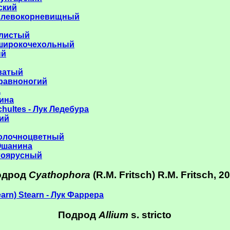
ский
 плевокорневищный
олистый
 широкочехольный
ый
оватый
еравноногий
а
лина
chultes - Лук Ледебура
кий
к молочноцветный
 Ошанина
огоярусный
одрод
Cyathophora
(R.M. Fritsch) R.M. Fritsch, 2
earn) Stearn - Лук Фаррера
Подрод
Allium
s. stricto