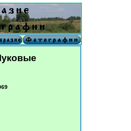
 Луковые
969