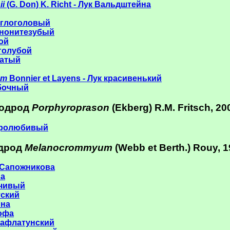
ii
(G. Don) K. Richt - Лук Вальдштейна
руглоголовый
жнонитезубый
бой
-голубой
чатый
um
Bonnier et Layens - Лук красивенький
убочный
одрод
Porphyroprason
(Ekberg) R.M. Fritsch, 20
горолюбивый
дрод
Melanocrommyum
(Webb et Berth.) Rouy, 
ук Сапожникова
ва
нчивый
тский
йна
тофа
к афлатунский