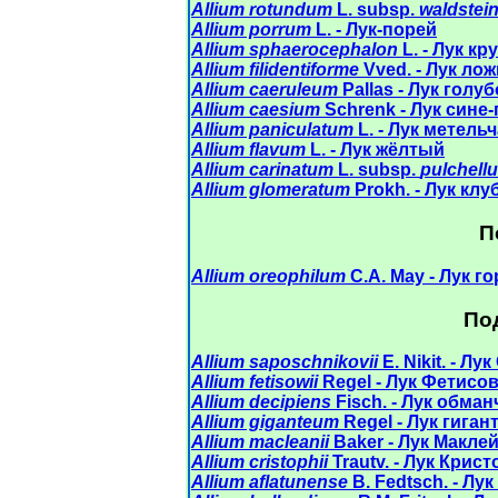
Allium rotundum
L. subsp.
waldstein
Allium porrum
L. - Лук-порей
Allium sphaerocephalon
L. - Лук к
Allium filidentiforme
Vved. - Лук ло
Allium caeruleum
Pallas - Лук голу
Allium caesium
Schrenk - Лук сине
Allium paniculatum
L. - Лук метель
Allium flavum
L. - Лук жёлтый
Allium carinatum
L. subsp.
pulchell
Allium glomeratum
Prokh. - Лук кл
П
Allium oreophilum
C.A. May - Лук 
По
Allium saposchnikovii
E. Nikit. - Л
Allium fetisowii
Regel - Лук Фетисо
Allium decipiens
Fisch. - Лук обма
Allium giganteum
Regel - Лук гиган
Allium macleanii
Baker - Лук Макле
Allium cristophii
Trautv. - Лук Крис
Allium aflatunense
B. Fedtsch. - Лу