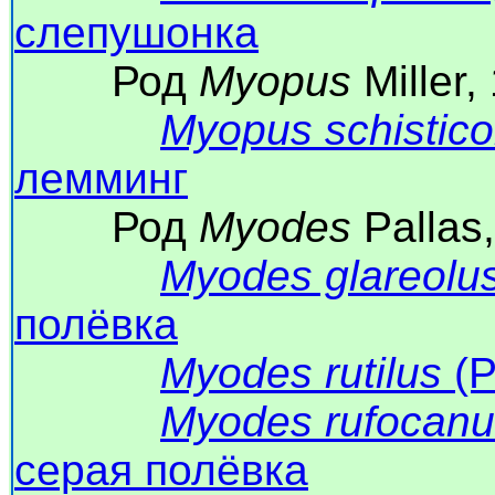
слепушонка
Род
Myopus
Miller
Myopus schistico
лемминг
Род
Myodes
Pallas
Myodes glareolu
полёвка
Myodes rutilus
(P
Myodes rufocanu
серая полёвка