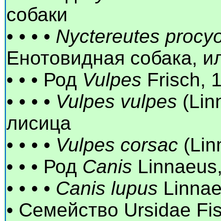
собаки
• • • • Nyctereutes proc
Енотовидная собака, и
• • • Род
Vulpes
Frisch, 
• • • • Vulpes vulpes
(Lin
лисица
• • • • Vulpes corsac
(Lin
• • • Род
Сanis
Linnaeus,
• • • • Canis lupus
Linnae
• Семейство Ursidae Fi