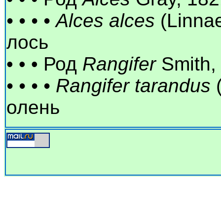
• • • •
Alces alces
(Linna
лось
• • • Род
Rangifer
Smith,
• • • •
Rangifer tarandus
(
олень