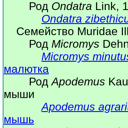
Род
Ondatra
Link, 
Ondatra zibethic
Семейство Muridae Ill
Род
Micromys
Dehn
Micromys minutu
малютка
Род
Apodemus
Kau
мыши
Apodemus agrari
мышь