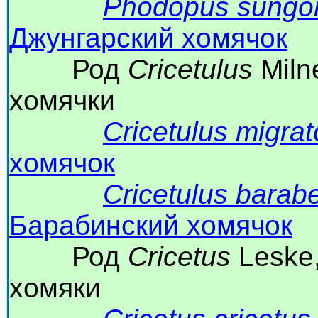
Phodopus sungo
Джунгарский хомячок
Род
Cricetulus
Miln
хомячки
Cricetulus migrat
хомячок
Cricetulus barab
Барабинский хомячок
Род
Cricetus
Leske
хомяки