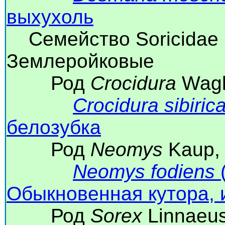
выхухоль
Семейство Soricidae F
Землеройковые
Род
Crocidura
Wagl
Crocidura sibiric
белозубка
Род
Neomys
Kaup, 
Neomys fodiens
(
Обыкновенная кутора, 
Род
Sorex
Linnaeus