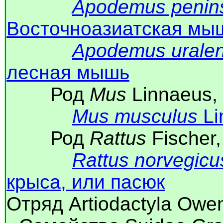
Apodemus penin
Восточноазиатская мы
Apodemus uralen
лесная мышь
Род
Mus
Linnaeus,
Mus musculus
Li
Род
Rattus
Fischer
Rattus norvegicu
крыса, или пасюк
Отряд Artiodactyla Ow