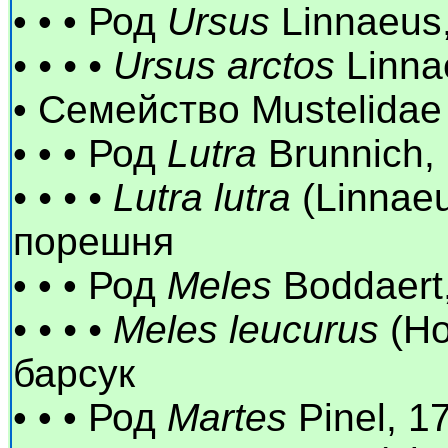
• • • Род
Ursus
Linnaeus
• • • • Ursus arctos
Linna
• Семейство Mustelidae
• • • Род
Lutra
Brunnich,
• • • • Lutra lutra
(Linnaeu
порешня
• • • Род
Meles
Boddaert
• • • • Meles leucurus
(Ho
барсук
• • • Род
Martes
Pinel, 1