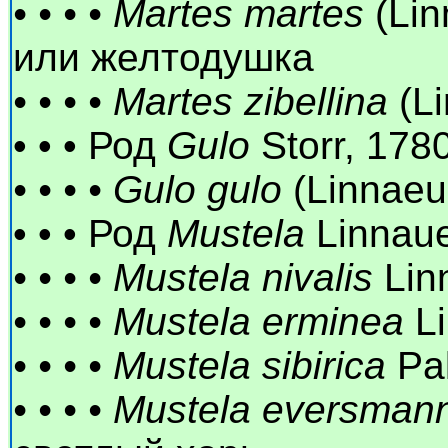
• • • • Martes martes
(Lin
или желтодушка
• • • • Martes zibellina
(Li
• • • Род
Gulo
Storr, 178
• • • • Gulo gulo
(Linnaeu
• • • Род
Mustela
Linnaue
• • • • Mustela nivalis
Lin
• • • • Mustela erminea
Li
• • • • Mustela sibirica
Pal
• • • • Mustela eversman