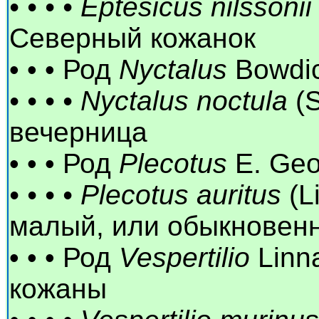
• • • • Eptesicus nilssonii
Северный кожанок
• • • Род
Nyctalus
Bowdic
• • • • Nyctalus noctula
(S
вечерница
• • • Род
Plecotus
E. Geo
• • • • Plecotus auritus
(L
малый, или обыкновен
• • • Род
Vespertilio
Linn
кожаны