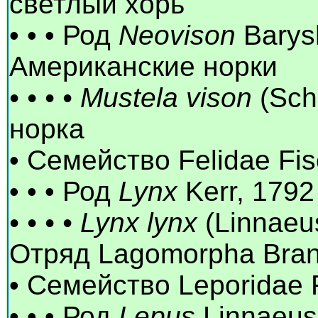
светлый хорь
• • • Род
Neovison
Barys
Американские норки
• • • • Mustela vison
(Sch
норка
• Семейство Felidae Fi
• • • Род
Lynx
Kerr, 1792
• • • • Lynx lynx
(Linnaeu
Отряд Lagomorpha Bran
• Семейство Leporidae 
• • • Род
Lepus
Linnaeus