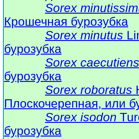
Sorex minutissi
Крошечная бурозубка
Sorex minutus
Li
бурозубка
Sorex caecutien
бурозубка
Sorex roboratus
H
Плоскочерепная, или б
Sorex isodon
Tur
бурозубка