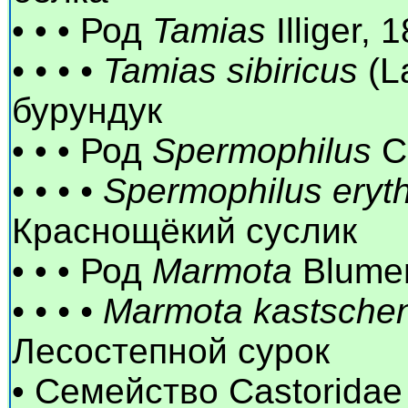
• • • Род
Tamias
Illiger,
• • • • Tamias sibiricus
(L
бурундук
• • • Род
Spermophilus
Cu
• • • • Spermophilus ery
Краснощёкий суслик
• • • Род
Marmota
Blumen
• • • • Marmota kastsche
Лесостепной сурок
• Семейство Castoridae