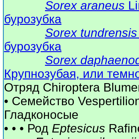
Sorex araneus
Li
бурозубка
Sorex tundrensis
бурозубка
Sorex daphaeno
Крупнозубая, или темн
Отряд Chiroptera Blum
• Семейство Vespertilio
Гладконосые
• • • Род
Eptesicus
Rafin