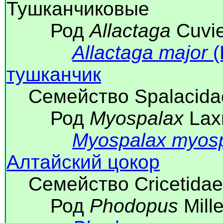
Тушканчиковые
Род
Allactaga
Cuvie
Allactaga major
(
тушканчик
Семейство Spalacidae
Род
Myospalax
Lax
Myospalax myos
Алтайский цокор
Семейство Cricetidae 
Род
Phodopus
Mill