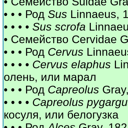
• Семейство Suidae Gra
• • • Род
Sus
Linnaeus, 
• • • •
Sus scrofa
Linnaeu
• Семейство Cervidae G
• • • Род
Cervus
Linnaeu
• • • •
Cervus elaphus
Li
олень, или марал
• • • Род
Capreolus
Gray
• • • •
Capreolus pygargu
косуля, или белогузка
• • • Род
Alces
Gray, 182