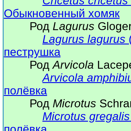
Cricetus cricetus
Обыкновенный хомяк
Род
Lagurus
Gloger
Lagurus lagurus
(
пеструшка
Род
Arvicola
Lacepe
Arvicola amphibi
полёвка
Род
Microtus
Schra
Microtus gregalis
полёвка