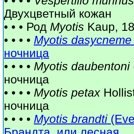
• • • • Vespertilio murinus
Двухцветный кожан
• • • Род
Myotis
Kaup, 1
• • • •
Myotis dasycneme
ночница
• • • • Myotis daubentoni
ночница
• • • • Myotis petax
Holli
ночница
• • • •
Myotis brandti
(Eve
Брандта, или лесная