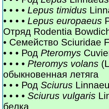
• • • • Lepus timidus
Linn
• • • • Lepus europaeus
P
Отряд Rodentia Bowdic
• Семейство Sciuridae F
• • • Род
Pteromys
Cuvier
• • • • Pteromys volans
(L
обыкновенная летяга
• • • Род
Sciurus
Linnaeu
• • • • Sciurus vulgaris
Li
белка