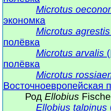
Microtus oecon
экономка
Microtus agrestis
полёвка
Microtus arvalis
(
полёвка
Microtus rossiaem
Восточноевропейская 
Род
Ellobius
Fische
Ellobius talpinus