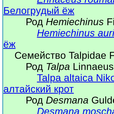
Белогрудый ёж
Род
Hemiechinus
Fi
Hemiechinus auri
ёж
Семейство Talpidae Fi
Род
Talpa
Linnaeus
Talpa altaica Ni
алтайский крот
Род
Desmana
Gulde
Desmana mosch