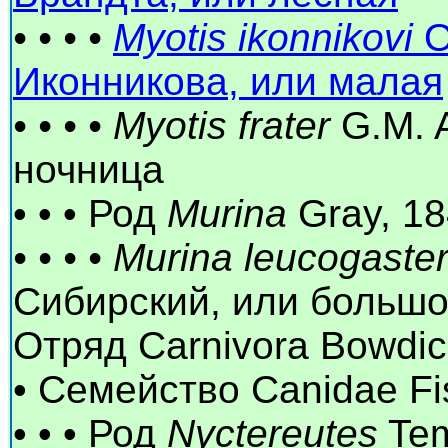
• • • •
Myotis ikonnikovi
O
Иконникова, или малая
• • • • Myotis frater
G.M. A
ночница
• • • Род
Murina
Gray, 1
• • • • Murina leucogaste
Сибирский, или большо
Отряд Carnivora Bowdi
• Семейство Canidae Fi
• • • Род
Nyctereutes
Tem