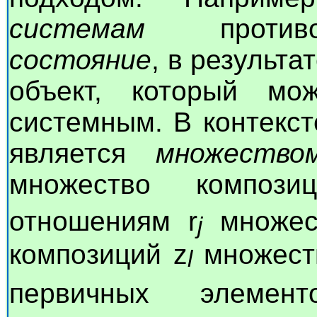
системам
противо
состояние
, в результа
объект, который мо
системным. В контекс
является
множество
множество композ
отношениям r
множес
j
композиций z
множеств
l
первичных элемен