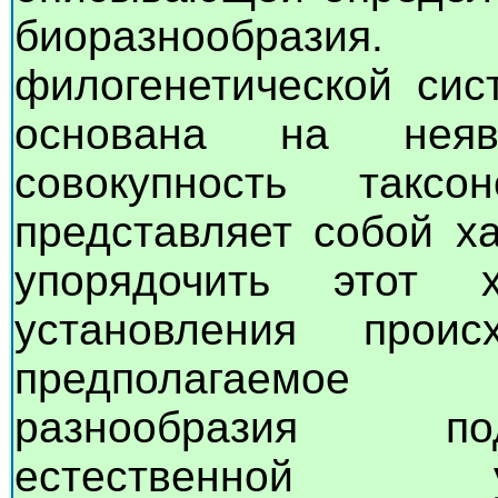
биоразнообраз
филогенетической сис
основана на неяв
совокупность такс
представляет собой ха
упорядочить этот
установления проис
предполагаемое 
разнообразия под
естественной у