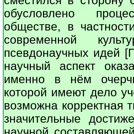
сместился в сторону с
обусловлено проц
обществе, в частност
современной культ
псевдонаучных идей [П
научный аспект оказ
именно в нём очерчи
которой имеют дело уч
возможна корректная т
значительные достиже
научной составляющей 