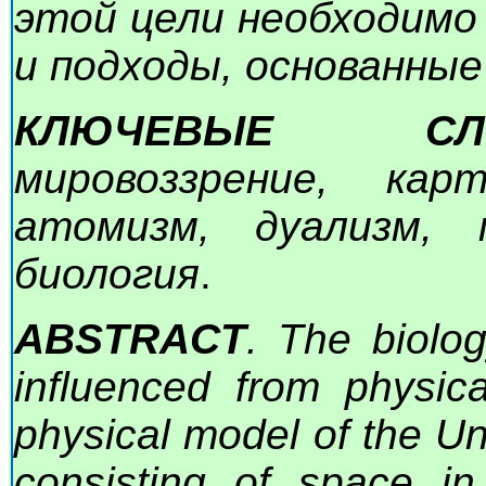
этой цели необходимо
и подходы, основанны
КЛЮЧЕВЫЕ СЛО
мировоззрение, кар
атомизм, дуализм, 
биология
.
ABSTRACT
. The biolog
influenced from physic
physical model of the Un
consisting of space i