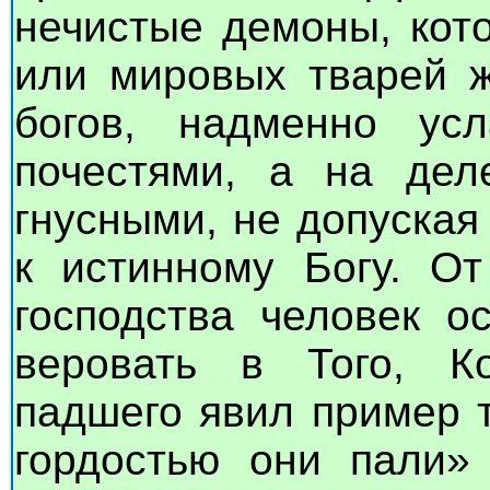
нечистые демоны, кот
или мировых тварей ж
богов, надменно ус
почестями, а на де
гнусными, не допуска
к истинному Богу. От
господства человек о
веровать в Того, К
падшего явил пример т
гордостью они пали» 