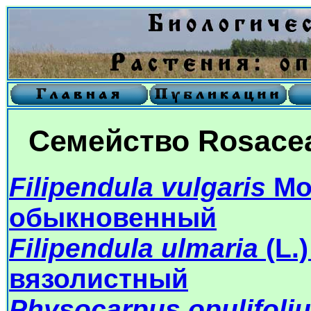
Семейство Rosacea
Filipendula vulgaris
Mo
обыкновенный
Filipendula ulmaria
(L.
вязолистный
Physocarpus opulifoli