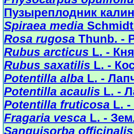
Пузыреплодник кали
Spiraea media
Schmidt
Rosa rugosa
Thunb. - 
Rubus arcticus
L. - Кн
Rubus saxatilis
L. - Ко
Potentilla alba
L. - Лап
Potentilla acaulis
L. - 
Potentilla fruticosa
L. 
Fragaria vesca
L. - Зе
Sanguisorba officinalis