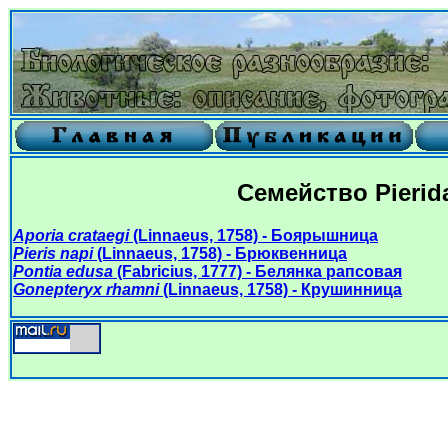
Семейство Pierid
Aporia crataegi
(Linnaeus, 1758) - Боярышница
Pieris napi
(Linnaeus, 1758) - Брюквенница
Pontia edusa
(Fabricius, 1777) - Белянка рапсовая
Gonepteryx rhamni
(Linnaeus, 1758) - Крушинница