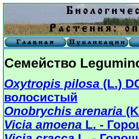
Семейство Legumino
Oxytropis pilosa
(L.) D
волосистый
Onobrychis arenaria
(K
Vicia amoena
L. - Гор
Vicia cracca
L. - Горо