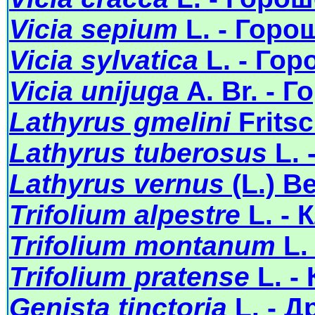
Vicia sepium
L. - Горо
Vicia sylvatica
L. - Го
Vicia unijuga
A. Br. - 
Lathyrus gmelini
Frits
Lathyrus tuberosus
L. 
Lathyrus vernus
(L.) B
Trifolium alpestre
L. - 
Trifolium montanum
L.
Trifolium pratense
L. -
Genista tinctoria
L. - 