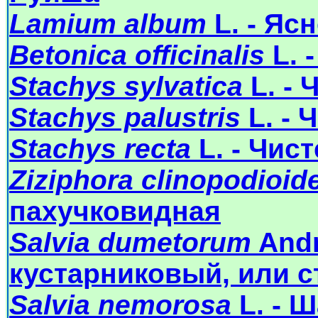
Lamium album
L. - Яс
Betonica officinalis
L. 
Stachys sylvatica
L. - 
Stachys palustris
L. - 
Stachys recta
L. - Чис
Ziziphora clinopodioid
пахучковидная
Salvia dumetorum
Andr
кустарниковый, или с
Salvia nemorosa
L. - 