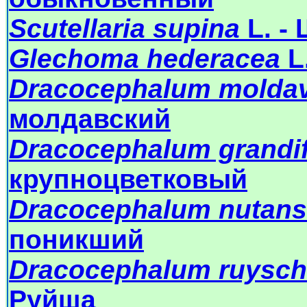
Scutellaria supina
L. -
Glechoma hederacea
L
Dracocephalum moldav
молдавский
Dracocephalum grandi
крупноцветковый
Dracocephalum nutans
поникший
Dracocephalum ruysch
Руйша