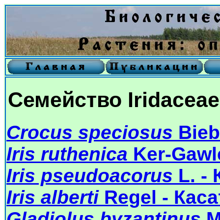
Семейство Iridaceae
Crocus speciosus
Bieb
Iris ruthenica
Ker-Gawle
Iris pseudoacorus
L. -
Iris alberti
Regel - Кас
Gladiolus byzantinus
M