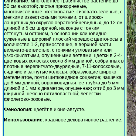
Описание:
многолетнее травянистое растение до
50 см высотой; листья прикорневые,
многочисленные, жестковатые, сизовато-зеленые, с
мелкими известковыми точками, от широко-
ланцетных до округло обратнояйцевидных, до 12 см
длиной и 5 см шириной, на конце с тонким
оттянутым острием, в основании клиновидно
суженные в широкий плоский черешок; цветоносы в
количестве 1-2, прямостоячие, в верхней части
вильчато-ветвистые, с тонкими угловатыми или
узкокрылатыми, опушенными ветвями; цветки в 2-4-
цветковых колосках около 8 мм длиной, собранных в
плотные черепитчато-двурядные, 7-11-колосковые,
сидячие и загнутые колосья, образующие широко
метельчатое, почти щитковидное соцветие; чашечка
до 8 мм длиной, воронковидная; ее трубка до 5 мм
длиной и 1 мм в диаметре, опушенная; отгиб до 3 мм
шириной, неясно пятилопастной; лепестки
фиолетово-розовые.
Фенология:
цветёт в июне-августе.
Использование:
красивое декоративное растение.