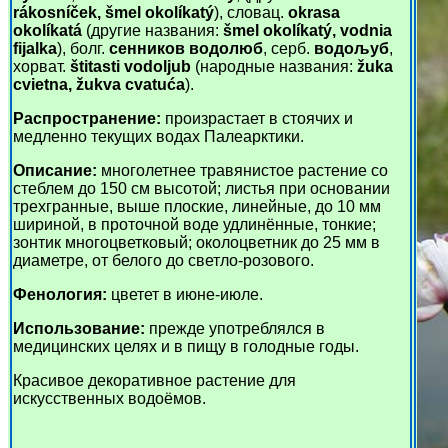
rákosníček, šmel okolíkatý
), словац.
okrasa
okolíkatá
(другие названия:
šmel okolíkatý, vodnia
fijalka
), болг.
сенников водолюб
, серб.
водољуб
,
хорват.
štitasti vodoljub
(народные названия:
žuka
cvietna, žukva cvatuća
).
Распространение:
произрастает в стоячих и
медленно текущих водах Палеарктики.
Описание:
многолетнее травянистое растение со
стеблем до 150 см высотой; листья при основании
трехгранные, выше плоские, линейные, до 10 мм
шириной, в проточной воде удлинённые, тонкие;
зонтик многоцветковый; околоцветник до 25 мм в
диаметре, от белого до светло-розового.
Фенология:
цветет в июне-июле.
Использование:
прежде употреблялся в
медицинских целях и в пищу в голодные годы.
Красивое декоративное растение для
искусственных водоёмов.