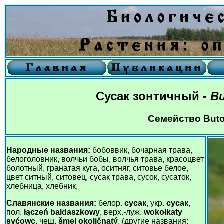
Сусак зонтичный -
Bu
Семейство Buto
Народные названия:
бобоввик, бочарная трава,
белоголовник, волчьи бобы, волчья трава, красоцвет
болотный, гранатая куга, оситняг, ситовье белое,
цвет ситный, ситовец, сусак трава, сусок, сусаток,
хлебница, хлебник,
Славянские названия:
белор.
сусак
, укр.
сусак
,
пол.
łączeń baldaszkowy
, верх.-луж.
wokołkaty
syćowc
, чеш.
šmel okoličnatý
, (другие названия: