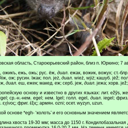
вская область, Староюрьевский район, близ п. Юркино; 7 авг
, ожикъ, ежь, ожь; рус. ёж,
диал
. ежак, вожик, вожух; ст.-бл
 йiж, ож; русин. їжак; пол. jeż,
диал
. wież, wjiż; кашуб. jėž; пола
 еж,
диал
. еш, ежек; макед. еж; серб. jеж,
диал
. jежа; хорв. jež;
ейскую основу и известно в других языках: лит. ežỹs, жемайт
 igel; ср.-н.-нем. egel; нем. Igel; голл. egel,
диал
. iegel; фриз.
еч. εχίνος; фриг. έξις; армян. ozni; осет. wyzyn, uzun.
й основе *egh- ‘колоть’ и его основным значением являетс
лина хвоста 19-30 мм; масса до 1150 г. Кондилобазальная 
азничного промежутка 16.0-20.7 мм. На темени имеется уч