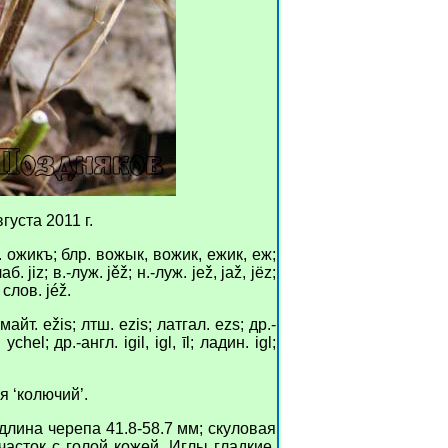
уста 2011 г.
р. ожикъ; блр. вожык, вожик, ежик, еж;
б. jiz; в.-луж. jěž; н.-луж. jež, jaž, jëz;
 слов. jéž.
. ežis; лтш. ezis; латгал. ezs; др.-
 ychel; др.-англ. igil, igl, īl; ладин. igl;
я ‘колючий’.
длина черепа 41.8-58.7 мм; скуловая
асток с голой кожей. Иглы гладкие,