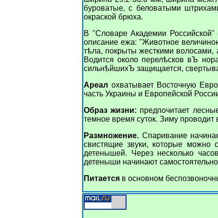
буроватые, с беловатыми штрихами
окраской брюха.
В "Словаре Академии Российской" 
описание ежа: "Животное величиною
тѣла, покрыты жесткими волосами, а
Водится около перелѣсков вЪ нор
сильнѣйшихЪ защищается, свертывая
Ареал
охватывает Восточную Европ
часть Украины и Европейской Росси
Образ жизни:
предпочитает лесные
темное время суток. Зиму проводит 
Размножение.
Спаривание начинае
свистящие звуки, которые можно с
детенышей. Через несколько часов
детеныши начинают самостоятельно п
Питается
в основном беспозвоночны