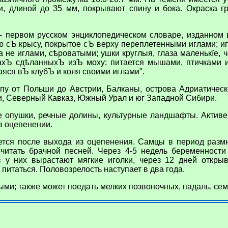
, длиной до 35 мм, покрывают спину и бока. Окраска г
- первом русском энциклопедическом словаре, изданном 
 сЪ крысу, покрытое сЪ верху переплетенными иглами; и
 не иглами, сѣроватыми; ушки круглыя, глаза маленькїе, 
ахЪ сдѣланныхЪ изЪ моху; питается мышами, птичками
ся вЪ клубЪ и коля своими иглами".
у от Польши до Австрии, Балканы, острова Адриатическ
и, Северный Кавказ, Южный Урал и юг Западной Сибири.
 опушки, речные долины, культурные ландшафты. Активе
в оцепенении.
тся после выхода из оцепенения. Самцы в период разм
читать брачной песней. Через 4-5 недель беременности
 у них вырастают мягкие иголки, через 12 дней откры
итаться. Половозрелость наступает в два года.
ми; также может поедать мелких позвоночных, падаль, сем