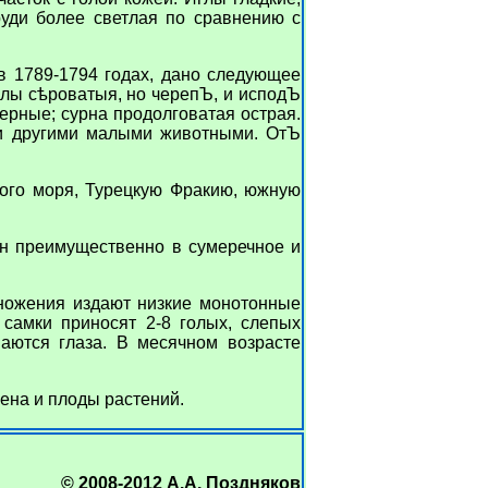
руди более светлая по сравнению с
в 1789-1794 годах, дано следующее
глы сѣроватыя, но черепЪ, и исподЪ
черные; сурна продолговатая острая.
 и другими малыми животными. ОтЪ
ого моря, Турецкую Фракию, южную
н преимущественно в сумеречное и
ножения издают низкие монотонные
 самки приносят 2-8 голых, слепых
ваются глаза. В месячном возрасте
ена и плоды растений.
© 2008-2012 А.А. Поздняков