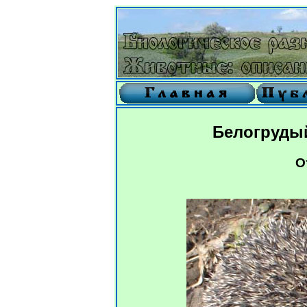
Белогрудый
О