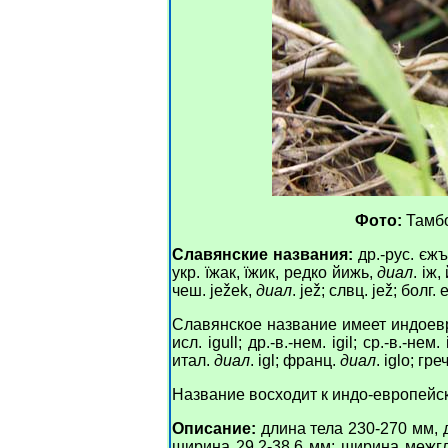
Фото:
Тамбо
Славянские названия:
др.-рус. єжъ
укр. їжак, їжик, редко йижь,
диал
. iж,
чеш. ježek,
диал
. jež; слвц. jež; болг.
Славянское название имеет индоевроп
исл. igull; др.-в.-нем. igil; ср.-в.-нем.
итал.
диал
. igl; франц.
диал
. iglo; гр
Название восходит к индо-европейско
Описание:
длина тела 230-270 мм, д
ширина 29.2-38.6 мм; ширина межгл