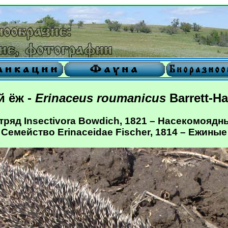
 ёж -
Erinaceus roumanicus
Barrett-Ha
тряд Insectivora Bowdich, 1821 – Насекомоядн
Семейство Erinaceidae Fischer, 1814 – Ежиные