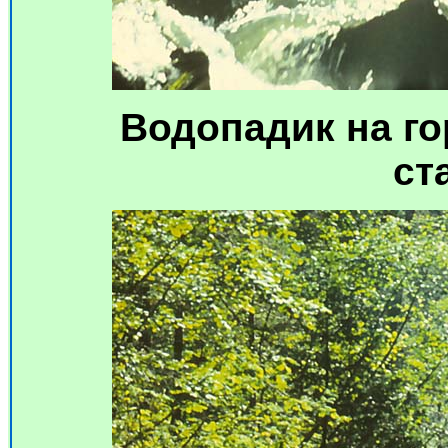
Водопадик на го
ст